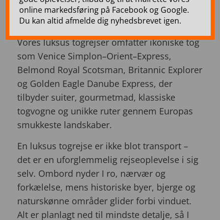
hvor komfort, elegance og gastronomi går
online markedsføring på Facebook og Google.
Du kan altid afmelde dig nyhedsbrevet igen.
op i en højere enhed.
Vores luksus togrejser omfatter ikoniske tog
som Venice Simplon–Orient–Express,
Belmond Royal Scotsman, Britannic Explorer
og Golden Eagle Danube Express, der
tilbyder suiter, gourmetmad, klassiske
togvogne og unikke ruter gennem Europas
smukkeste landskaber.
En luksus togrejse er ikke blot transport –
det er en uforglemmelig rejseoplevelse i sig
selv. Ombord nyder I ro, nærvær og
forkælelse, mens historiske byer, bjerge og
naturskønne områder glider forbi vinduet.
Alt er planlagt ned til mindste detalje, så I