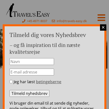
+45 4971 8037
info@travels-easy.dk
×
Tilmeld dig vores Nyhedsbrev
– og få inspiration til din næste
kvalitetsrejse
Jeg har læst
betingelserne
Forside
>
Luksusrejser i Europa
>
Luksus togrejser
Luksus togrejser
Vi bruger din email til at sende dig nyheder,
Oplev de klassiske luksus togrejser i Europa,
gode oplevelser, tilbud og til at målrette vores