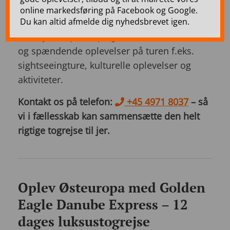
Tyskland.
online markedsføring på Facebook og Google.
Du kan altid afmelde dig nyhedsbrevet igen.
Vi tilbyder ophold på gode 4* & 5* hoteller
og spændende oplevelser på turen f.eks.
sightseeingture, kulturelle oplevelser og
aktiviteter.
Kontakt os på telefon:
+45 4971 8037
– så
vi i fællesskab kan sammensætte den helt
rigtige togrejse til jer.
Oplev Østeuropa med Golden
Eagle Danube Express – 12
dages luksustogrejse