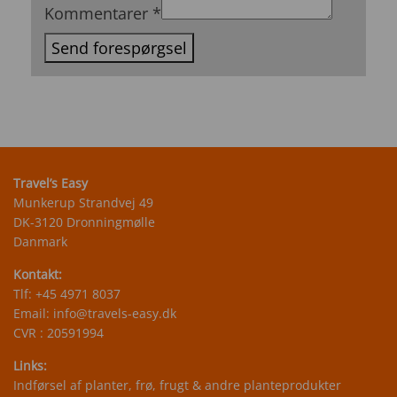
med
Kommentarer
*
rejst
Send forespørgsel
Travel’s Easy
Munkerup Strandvej 49
DK-3120 Dronningmølle
Danmark
Kontakt:
Tlf:
+45 4971 8037
Email:
info@travels-easy.dk
CVR : 20591994
Links:
Indførsel af planter, frø, frugt & andre planteprodukter