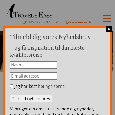
+45 4971 8037
info@travels-easy.dk
×
Tilmeld dig vores Nyhedsbrev
– og få inspiration til din næste
kvalitetsrejse
Jeg har læst
betingelserne
Forside
>
Rejser til Tyskland
>
Tyskland Togrejser
Tyskland Togrejser
Vi bruger din email til at sende dig nyheder,
Travel’s Easy skræddersyr jeres togrejse til
gode oplevelser, tilbud og til at målrette vores