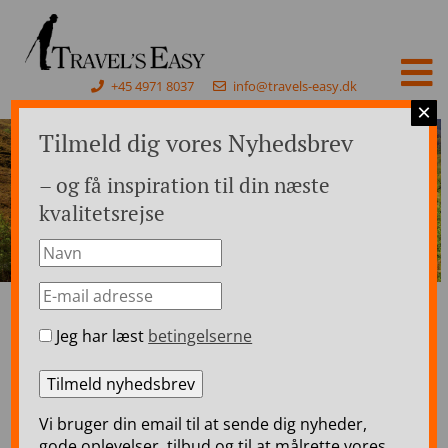
+45 4971 8037
info@travels-easy.dk
×
Tilmeld dig vores Nyhedsbrev
– og få inspiration til din næste
kvalitetsrejse
Jeg har læst
betingelserne
Forside
>
Rejser til Skotland
>
Skotland Togrejser
>
Belmond Royal Scotsman – Western Scenic Wonders –
togrejse i Skotland & Edinburgh – 7 dage
Belmond Royal Scotsman
Vi bruger din email til at sende dig nyheder,
gode oplevelser, tilbud og til at målrette vores