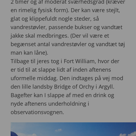
2 timer og af moderat sværhedsgrad (kræver
en rimelig fysisk form). Der kan være stejlt,
glat og klippefuldt nogle steder, så
vandrestøvler, passende bukser og vandtæt
jakke skal medbringes. (Der vil være et
begænset antal vandrestøvler og vandtæt tøj
man kan låne).
Tilbage til jeres tog i Fort William, hvor der
er tid til at slappe lidt af inden aftenens
uformelle middag. Den indtages på vej mod
den lille landsby Bridge of Orchy i Argyll.
Bagefter kan I slappe af med en drink og
nyde aftenens underholdning i
observationsvognen.