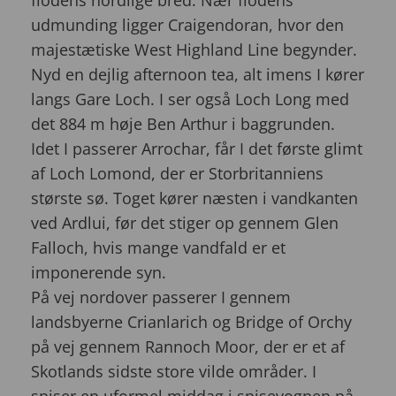
udmunding ligger Craigendoran, hvor den
majestætiske West Highland Line begynder.
Nyd en dejlig afternoon tea, alt imens I kører
langs Gare Loch. I ser også Loch Long med
det 884 m høje Ben Arthur i baggrunden.
Idet I passerer Arrochar, får I det første glimt
af Loch Lomond, der er Storbritanniens
største sø. Toget kører næsten i vandkanten
ved Ardlui, før det stiger op gennem Glen
Falloch, hvis mange vandfald er et
imponerende syn.
På vej nordover passerer I gennem
landsbyerne Crianlarich og Bridge of Orchy
på vej gennem Rannoch Moor, der er et af
Skotlands sidste store vilde områder. I
spiser en uformel middag i spisevognen på