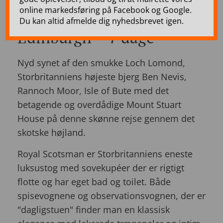
– Western Scenic Wonders
online markedsføring på Facebook og Google.
– togrejse i Skotland &
Du kan altid afmelde dig nyhedsbrevet igen.
Edinburgh – 7 dage
Nyd synet af den smukke Loch Lomond,
Storbritanniens højeste bjerg Ben Nevis,
Rannoch Moor, Isle of Bute med det
betagende og overdådige Mount Stuart
House på denne skønne rejse gennem det
skotske højland.
Royal Scotsman er Storbritanniens eneste
luksustog med sovekupéer der er rigtigt
flotte og har eget bad og toilet. Både
spisevognene og observationsvognen, der er
"dagligstuen" finder man en klassisk