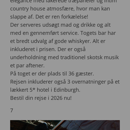
elegance med lakerede træpaneler og intim
country house atmosfære, hvor man kan
slappe af. Det er ren forkælelse!
Der serveres udsøgt mad og drikke og alt
med en gennemført service. Togets bar har
et bredt udvalg af gode whiskyer. Alt er
inkluderet i prisen. Der er også
underholdning med traditionel skotsk musik
et par aftener.
På toget er der plads til 36 gæster.
Rejsen inkluderer også 3 overnatninger på et
lækkert 5* hotel i Edinburgh.
Bestil din rejse i 2026 nu!
7