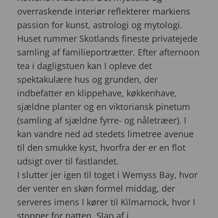
overraskende interiør reflekterer markiens
passion for kunst, astrologi og mytologi.
Huset rummer Skotlands fineste privatejede
samling af familieportrætter. Efter afternoon
tea i dagligstuen kan I opleve det
spektakulære hus og grunden, der
indbefatter en klippehave, køkkenhave,
sjældne planter og en viktoriansk pinetum
(samling af sjældne fyrre- og nåletræer). I
kan vandre ned ad stedets limetree avenue
til den smukke kyst, hvorfra der er en flot
udsigt over til fastlandet.
I slutter jer igen til toget i Wemyss Bay, hvor
der venter en skøn formel middag, der
serveres imens I kører til Kilmarnock, hvor I
stopper for natten. Slap af i