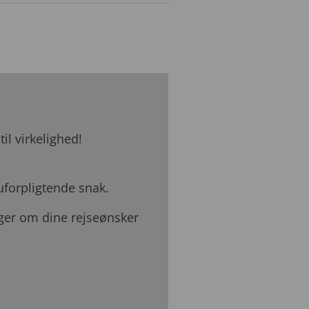
l virkelighed!
uforpligtende snak.
ger om dine rejseønsker