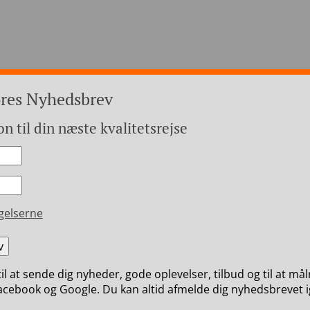
ores Nyhedsbrev
on til din næste kvalitetsrejse
+45 4971
opa
Hvem er vi
Betaling
gelserne
til at sende dig nyheder, gode oplevelser, tilbud og til at må
cebook og Google. Du kan altid afmelde dig nyhedsbrevet i