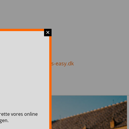
×
 8037
info@travels-easy.dk
lrette vores online
gen.