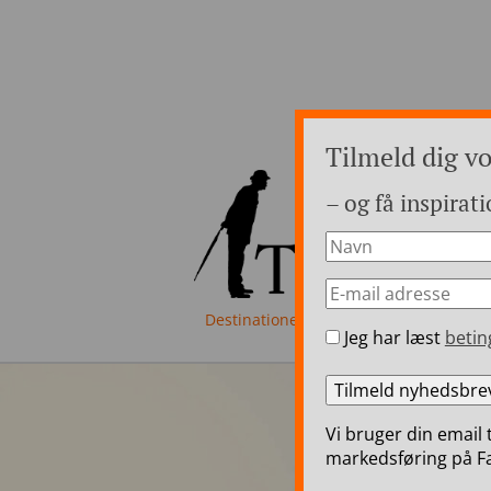
Tilmeld dig v
– og få inspirati
Destinationer
Luksusrejser i Eur
Jeg har læst
betin
Vi bruger din email 
markedsføring på Fa