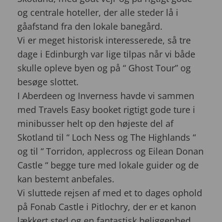
og centrale hoteller, der alle steder lå i
gåafstand fra den lokale banegård.
Vi er meget historisk interesserede, så tre
dage i Edinburgh var lige tilpas når vi både
skulle opleve byen og på “ Ghost Tour” og
besøge slottet.
I Aberdeen og Inverness havde vi sammen
med Travels Easy booket rigtigt gode ture i
minibusser helt op den højeste del af
Skotland til “ Loch Ness og The Highlands “
og til “ Torridon, applecross og Eilean Donan
Castle “ begge ture med lokale guider og de
kan bestemt anbefales.
Vi sluttede rejsen af med et to dages ophold
på Fonab Castle i Pitlochry, der er et kanon
lækkert sted og en fantastisk beliggenhed.