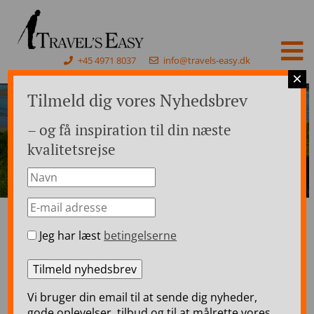
+45 4971 8037
info@travels-easy.dk
×
Tilmeld dig vores Nyhedsbrev
– og få inspiration til din næste
kvalitetsrejse
Jeg har læst
betingelserne
Forside
>
Kunderne siger
Kunderne siger
Vi bruger din email til at sende dig nyheder,
Her kan du se en håndfuld
gode oplevelser, tilbud og til at målrette vores