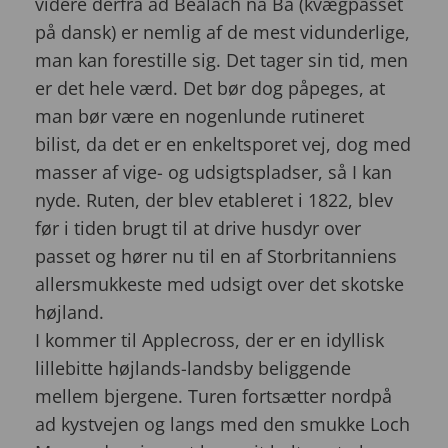
videre derfra ad Bealach na Ba (kvægpasset
på dansk) er nemlig af de mest vidunderlige,
man kan forestille sig. Det tager sin tid, men
er det hele værd. Det bør dog påpeges, at
man bør være en nogenlunde rutineret
bilist, da det er en enkeltsporet vej, dog med
masser af vige- og udsigtspladser, så I kan
nyde. Ruten, der blev etableret i 1822, blev
før i tiden brugt til at drive husdyr over
passet og hører nu til en af Storbritanniens
allersmukkeste med udsigt over det skotske
højland.
I kommer til Applecross, der er en idyllisk
lillebitte højlands-landsby beliggende
mellem bjergene. Turen fortsætter nordpå
ad kystvejen og langs med den smukke Loch