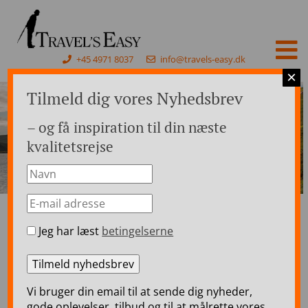
+45 4971 8037
info@travels-easy.dk
×
Tilmeld dig vores Nyhedsbrev
– og få inspiration til din næste
kvalitetsrejse
Jeg har læst
betingelserne
Forside
>
Rejser til Skotland
>
Skotland Kør-selv ferie
>
North Coast 500 i Nordskotland – 12 dages kør-selv ferie
North Coast 500 i
Vi bruger din email til at sende dig nyheder,
Nordskotland – 12 dages
gode oplevelser, tilbud og til at målrette vores