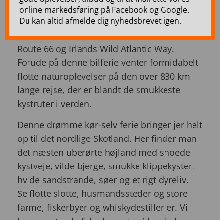
kør-selv ferie
online markedsføring på Facebook og Google.
Du kan altid afmelde dig nyhedsbrevet igen.
North Coast 500 er Skotlands svar på USA's
Route 66 og Irlands Wild Atlantic Way.
Forude på denne bilferie venter formidabelt
flotte naturoplevelser på den over 830 km
lange rejse, der er blandt de smukkeste
kystruter i verden.
Denne drømme kør-selv ferie bringer jer helt
op til det nordlige Skotland. Her finder man
det næsten uberørte højland med snoede
kystveje, vilde bjerge, smukke klippekyster,
hvide sandstrande, søer og et rigt dyreliv.
Se flotte slotte, husmandssteder og store
farme, fiskerbyer og whiskydestillerier. Vi