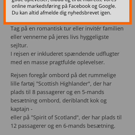
online markedsføring på Facebook og Google.
Forkæl jer selv med et helt unikt "slow
Du kan altid afmelde dig nyhedsbrevet igen.
travel" luksuskrydstogt på Loch Ness.
Tag på en romantisk tur eller invitér familien
eller vennerne på jeres livs hyggeligste
sejltur.
I rejsen er inkluderet spændende udflugter
med en masse pragtfulde oplevelser.
Rejsen foregår ombord på det rummelige
lille fartøj "Scottish Highlander", der har
plads til 8 passagerer og en 5-mands
besætning ombord, deriblandt kok og
kaptajn -
eller på "Spirit of Scotland", der har plads til
12 passagerer og en 6-mands besætning.