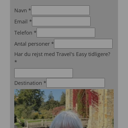
*Email
Navn
*
Travel's
Email
*
*
Telefon
*
Antal personer
*
Har du rejst med Travel's Easy tidligere?
*
Destination
*