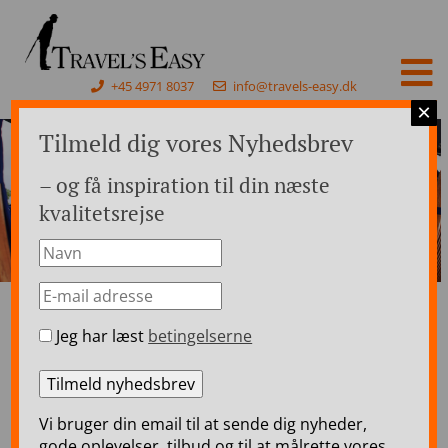
+45 4971 8037
info@travels-easy.dk
×
Tilmeld dig vores Nyhedsbrev
– og få inspiration til din næste
kvalitetsrejse
Jeg har læst
betingelserne
Forside
>
Rejser til Skotland
>
Krydstogter i Skotland
>
Krydstogt på Loch Ness – 7 dages luksusrejse
Krydstogt på Loch Ness –
Vi bruger din email til at sende dig nyheder,
7 dages luksusrejse
gode oplevelser, tilbud og til at målrette vores