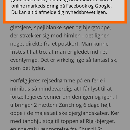
online markedsføring på Facebook og Google.
Man siger om Schweiz, at det er som et
Du kan altid afmelde dig nyhedsbrevet igen.
drømmeland med små landsbyer, glitrende
gletsjere, spejlblanke søer og bjergtoppe,
der strækker sig mod himlen - det ligner
noget direkte fra et postkort. Man kunne
fristes til at tro, at man er gledet ind i et
eventyrrige. Det er virkelig lige så fantastisk,
som det lyder.
Forfølg jeres rejsedrømme på en ferie i
minibus så mindeværdig, at I får lyst til at
fortælle jeres venner om den igen og igen. I
tilbringer 2 nætter i Zürich og 6 dage højt
oppe i de majestætiske bjerglandskaber. Kør
med tandhjulstog til toppen af Rigi-bjerget,
en spektakulær togrejse fra Chur til St.