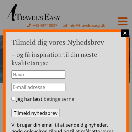
+45 4971 8037
info@travels-easy.dk
×
Tilmeld dig vores Nyhedsbrev
– og få inspiration til din næste
kvalitetsrejse
Jeg har læst
betingelserne
Forside
>
Rejser til Schweiz
>
Schweiz Busrejser
>
Schweiziske Landskaber – 8 dages busrejse
Schweiziske Landskaber –
Vi bruger din email til at sende dig nyheder,
8 dages busrejse
gode oplevelser, tilbud og til at målrette vores