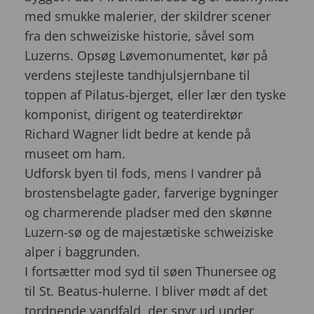
med smukke malerier, der skildrer scener
fra den schweiziske historie, såvel som
Luzerns. Opsøg Løvemonumentet, kør på
verdens stejleste tandhjulsjernbane til
toppen af ​​Pilatus-bjerget, eller lær den tyske
komponist, dirigent og teaterdirektør
Richard Wagner lidt bedre at kende på
museet om ham.
Udforsk byen til fods, mens I vandrer på
brostensbelagte gader, farverige bygninger
og charmerende pladser med den skønne
Luzern-sø og de majestætiske schweiziske
alper i baggrunden.
I fortsætter mod syd til ​​søen Thunersee og
til St. Beatus-hulerne. I bliver mødt af det
tordnende vandfald, der spyr ud under