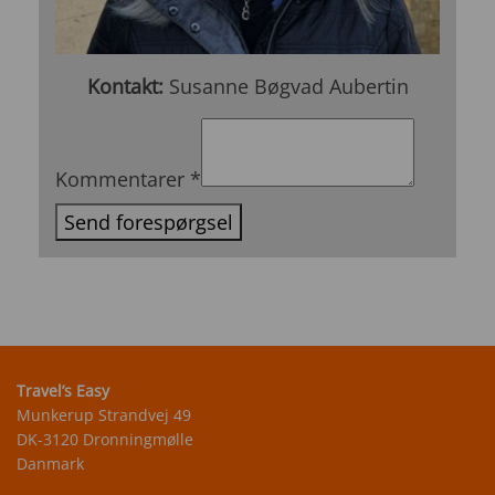
Kontakt:
Susanne Bøgvad Aubertin
personer
tidligere?
Kommentarer
*
*Destination
Send forespørgsel
Travel’s Easy
Munkerup Strandvej 49
DK-3120 Dronningmølle
Danmark