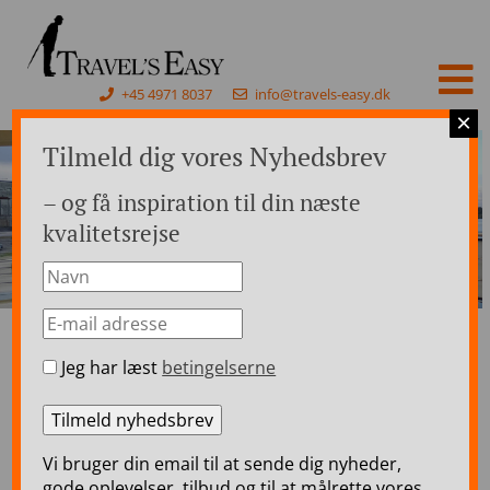
+45 4971 8037
info@travels-easy.dk
×
Tilmeld dig vores Nyhedsbrev
– og få inspiration til din næste
kvalitetsrejse
Jeg har læst
betingelserne
Forside
>
Rejser til Italien
>
Flodkrydstogt i Italien
>
Luksus flodkrydstogt fra Venedig – 7 dage
Luksus flodkrydstogt fra
Vi bruger din email til at sende dig nyheder,
Venedig – 7 dage
gode oplevelser, tilbud og til at målrette vores