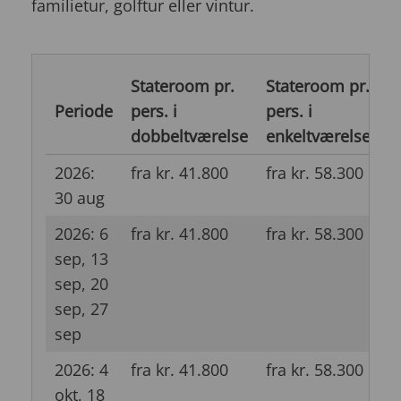
familietur, golftur eller vintur.
Stateroom pr.
Stateroom pr.
J
Periode
pers. i
pers. i
p
dobbeltværelse
enkeltværelse
d
2026:
fra kr. 41.800
fra kr. 58.300
f
30 aug
2026: 6
fra kr. 41.800
fra kr. 58.300
f
sep, 13
sep, 20
sep, 27
sep
2026: 4
fra kr. 41.800
fra kr. 58.300
f
okt, 18