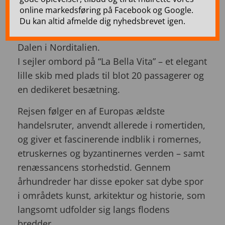
online markedsføring på Facebook og Google.
Oplev et vidunderligt flodkrydstogt fra
Du kan altid afmelde dig nyhedsbrevet igen.
Venedig til renæssancebyen Mantua i Po
Dalen i Norditalien.
I sejler ombord på “La Bella Vita” – et elegant
lille skib med plads til blot 20 passagerer og
en dedikeret besætning.
Rejsen følger en af Europas ældste
handelsruter, anvendt allerede i romertiden,
og giver et fascinerende indblik i romernes,
etruskernes og byzantinernes verden – samt
renæssancens storhedstid. Gennem
århundreder har disse epoker sat dybe spor
i områdets kunst, arkitektur og historie, som
langsomt udfolder sig langs flodens
bredder.