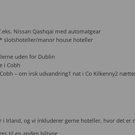
, f.eks. Nissan Qashqai med automatgear
5* slotshoteller/manor house hoteller
lerne uden for Dublin
e i Cobh
obh – om irsk udvandring1 nat i Co Kilkenny2 nætter
Irland, og vi inkluderer gerne hoteller, hvor det er mu
res til en anden biltype.