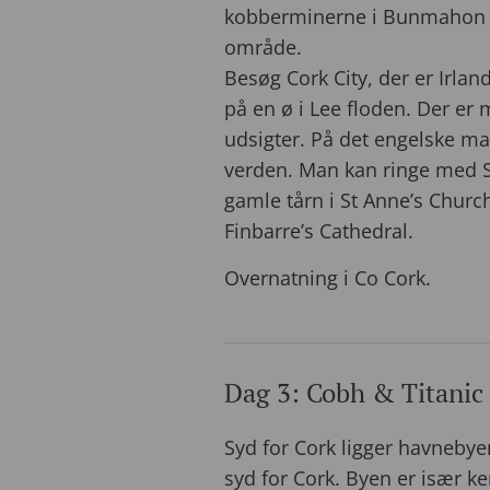
kobberminerne i Bunmahon 
område.
Besøg Cork City, der er Irlan
på en ø i Lee floden. Der er 
udsigter. På det engelske m
verden. Man kan ringe med S
gamle tårn i St Anne’s Church 
Finbarre’s Cathedral.
Overnatning i Co Cork.
Dag 3: Cobh & Titanic
Syd for Cork ligger havnebye
syd for
Cork
. Byen er især ke