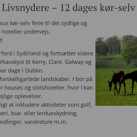
 Livsnydere – 12 dages kør-selv 
sus kør-selv ferie til det sydlige og
e hoteller undervejs.
t!
rford i Sydirland og fortsætter videre
havskyst til Kerry, Clare, Galway og
par dage i Dublin.
 forskelligartede landskaber. I bor på
houses og slotshoteller, hvor I kan
ejlige oplevelser.
gt at inkludere aktiviteter som golf,
skeri, bue- eller lerdueskydning,
ndlinger, vandreture m.m.