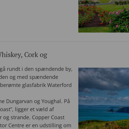
hiskey, Cork og
g gå rundt i den spændende by,
etiden og med spændende
 berømte glasfabrik Waterford
ne Dungarvan og Youghal. På
ast”, ligger et væld af
r og strande. Copper Coast
or Centre er en udstilling om