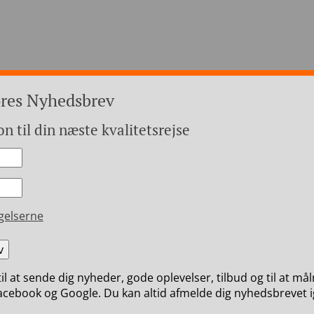
ores Nyhedsbrev
on til din næste kvalitetsrejse
+45 4971
opa
Hvem er vi
Betaling
gelserne
til at sende dig nyheder, gode oplevelser, tilbud og til at må
cebook og Google. Du kan altid afmelde dig nyhedsbrevet i