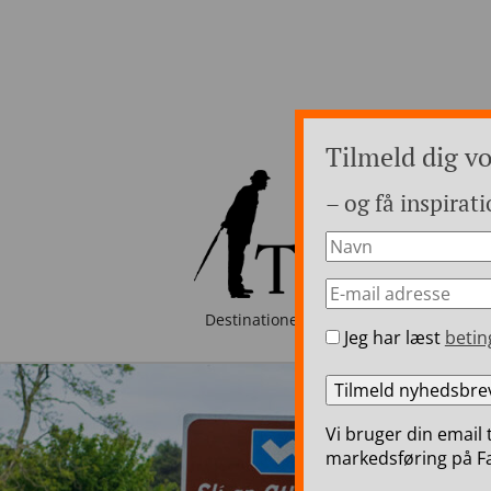
Tilmeld dig v
– og få inspirati
Destinationer
Luksusrejser i Eur
Jeg har læst
betin
Vi bruger din email 
markedsføring på Fa