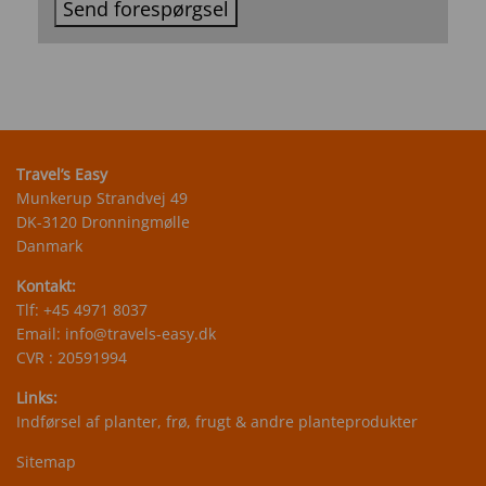
Send forespørgsel
Travel’s Easy
Munkerup Strandvej 49
DK-3120 Dronningmølle
Danmark
Kontakt:
Tlf:
+45 4971 8037
Email:
info@travels-easy.dk
CVR : 20591994
Links:
Indførsel af planter, frø, frugt & andre planteprodukter
Sitemap