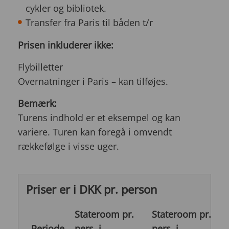
cykler og bibliotek.
Transfer fra Paris til båden t/r
Prisen inkluderer ikke:
Flybilletter
Overnatninger i Paris – kan tilføjes.
Bemærk:
Turens indhold er et eksempel og kan
variere. Turen kan foregå i omvendt
rækkefølge i visse uger.
Priser er i DKK pr. person
Stateroom pr.
Stateroom pr.
J
Periode
pers. i
pers. i
p