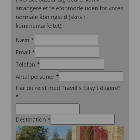
arrangere et telefonmøde uden for vores
normale åbningstid (skriv i
kommentarfeltet).
tidligere?
Navn
*
personer
Email
*
*
Telefon
*
Antal personer
*
Har du rejst med Travel's Easy tidligere?
*
Destination
*