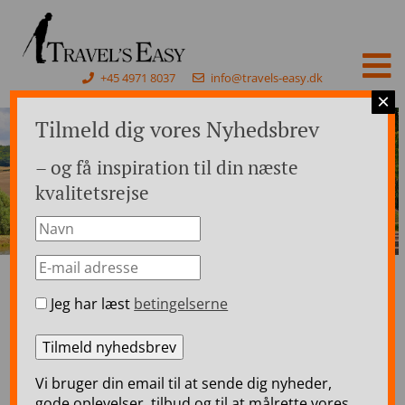
+45 4971 8037
info@travels-easy.dk
×
Tilmeld dig vores Nyhedsbrev
– og få inspiration til din næste
kvalitetsrejse
Jeg har læst
betingelserne
Forside
>
Rejser til Frankrig
>
Flodkrydstogter i Frankrig
>
Luksus Flodkrydstogt i det franske vinland – Nedre
Bourgogne – 7 dage
Luksus Flodkrydstogt i
Vi bruger din email til at sende dig nyheder,
gode oplevelser, tilbud og til at målrette vores