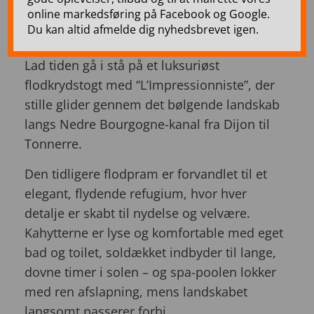
det franske vinland –
online markedsføring på Facebook og Google.
Nedre Bourgogne – 7 dage
Du kan altid afmelde dig nyhedsbrevet igen.
Lad tiden gå i stå på et luksuriøst
flodkrydstogt med “L’Impressionniste”, der
stille glider gennem det bølgende landskab
langs Nedre Bourgogne-kanal fra Dijon til
Tonnerre.
Den tidligere flodpram er forvandlet til et
elegant, flydende refugium, hvor hver
detalje er skabt til nydelse og velvære.
Kahytterne er lyse og komfortable med eget
bad og toilet, soldækket indbyder til lange,
dovne timer i solen – og spa-poolen lokker
med ren afslapning, mens landskabet
langsomt passerer forbi.