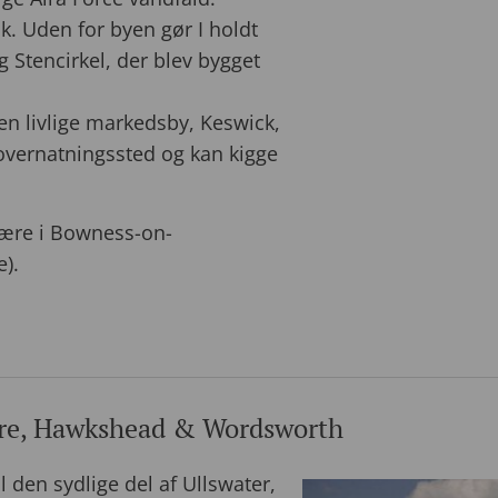
. Uden for byen gør I holdt
g Stencirkel, der blev bygget
den livlige markedsby, Keswick,
s overnatningssted og kan kigge
være i Bowness-on-
).
re, Hawkshead & Wordsworth
 den sydlige del af Ullswater,