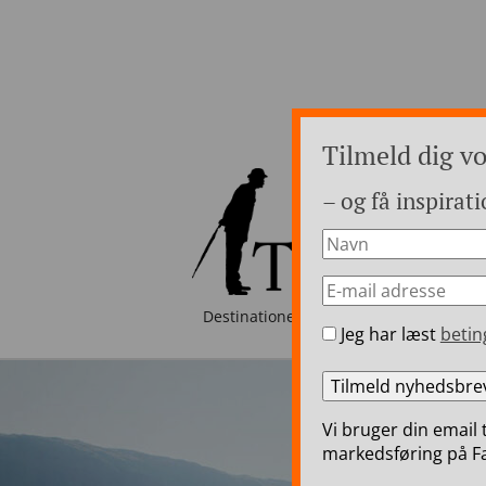
Tilmeld dig v
– og få inspirati
Destinationer
Luksusrejser i Eur
Jeg har læst
betin
Vi bruger din email 
markedsføring på Fa