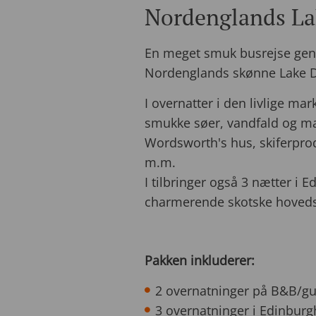
Nordenglands Lak
En meget smuk busrejse genn
Nordenglands skønne Lake Di
I overnatter i den livlige ma
smukke søer, vandfald og ma
Wordsworth's hus, skiferprod
m.m.
I tilbringer også 3 nætter i E
charmerende skotske hoveds
Pakken inkluderer:
2 overnatninger på B&B/gue
3 overnatninger i Edinburg