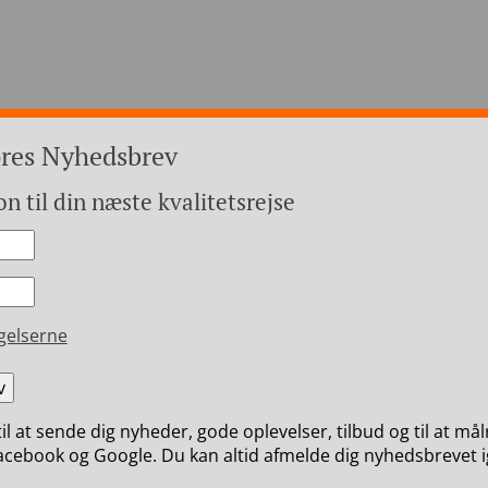
ores Nyhedsbrev
on til din næste kvalitetsrejse
+45 4971
opa
Hvem er vi
Betaling
gelserne
til at sende dig nyheder, gode oplevelser, tilbud og til at må
cebook og Google. Du kan altid afmelde dig nyhedsbrevet i