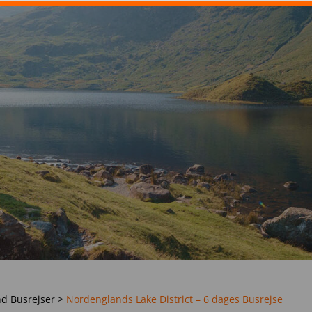
d Busrejser
>
Nordenglands Lake District – 6 dages Busrejse