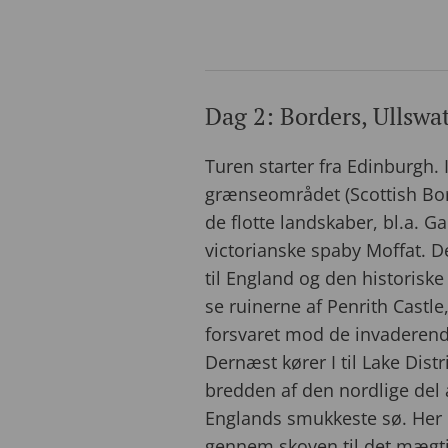
Dag 2: Borders, Ullswa
Turen starter fra Edinburgh. I
grænseområdet (Scottish Bor
de flotte landskaber, bl.a. G
victorianske spaby Moffat. D
til England og den historisk
se ruinerne af Penrith Castle, 
forsvaret mod de invaderend
Dernæst kører I til Lake Distr
bredden af den nordlige del a
Englands smukkeste sø. Her h
gennem skoven til det mægti