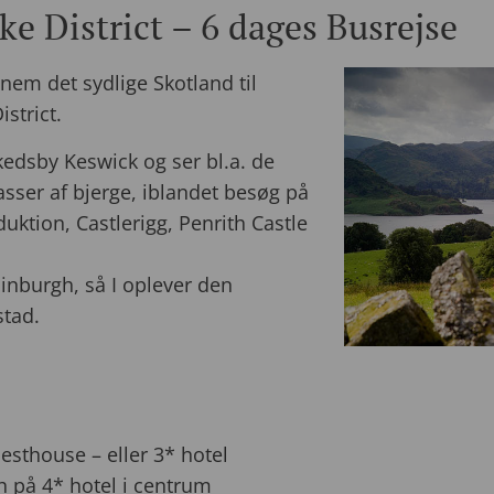
e District – 6 dages Busrejse
em det sydlige Skotland til
strict.
rkedsby Keswick og ser bl.a. de
sser af bjerge, iblandet besøg på
uktion, Castlerigg, Penrith Castle
dinburgh, så I oplever den
tad.
sthouse – eller 3* hotel
h på 4* hotel i centrum