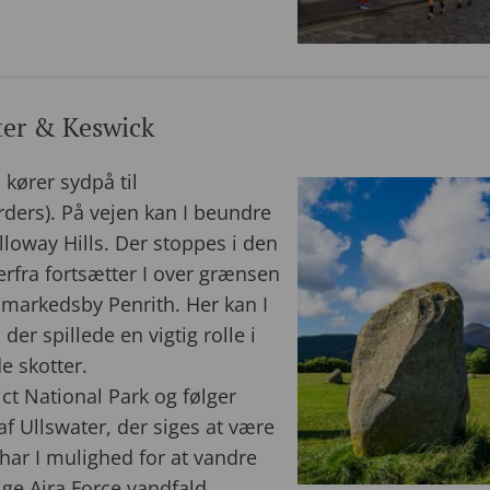
ter & Keswick
 kører sydpå til
ders). På vejen kan I beundre
alloway Hills. Der stoppes i den
erfra fortsætter I over grænsen
e markedsby Penrith. Her kan I
der spillede en vigtig rolle i
e skotter.
ict National Park og følger
f Ullswater, der siges at være
ar I mulighed for at vandre
ge Aira Force vandfald.