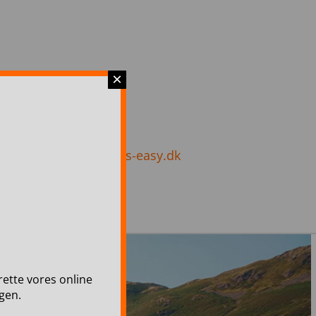
×
 8037
info@travels-easy.dk
lrette vores online
gen.