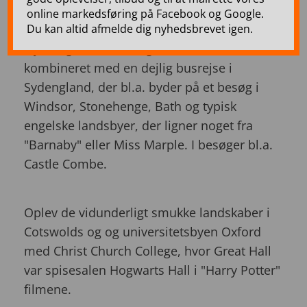
Oxford – 5 dage
online markedsføring på Facebook og Google.
Du kan altid afmelde dig nyhedsbrevet igen.
Nyd nogle skønne dage i London,
kombineret med en dejlig busrejse i
Sydengland, der bl.a. byder på et besøg i
Windsor, Stonehenge, Bath og typisk
engelske landsbyer, der ligner noget fra
"Barnaby" eller Miss Marple. I besøger bl.a.
Castle Combe.
Oplev de vidunderligt smukke landskaber i
Cotswolds og og universitetsbyen Oxford
med Christ Church College, hvor Great Hall
var spisesalen Hogwarts Hall i "Harry Potter"
filmene.