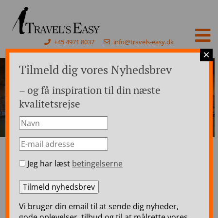
+45 4971 8037
info@travels-easy.dk
×
Tilmeld dig vores Nyhedsbrev
– og få inspiration til din næste
kvalitetsrejse
Jeg har læst
betingelserne
Forside
>
Rejser til England
>
England Busrejser
>
London, Windsor, Stonehenge, Bath & Oxford – 5 dage
London, Windsor,
Vi bruger din email til at sende dig nyheder,
Stonehenge, Bath &
gode oplevelser, tilbud og til at målrette vores