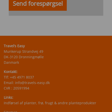
Travel’s Easy
Munkerup Strandvej 49
DK-3120 Dronningmølle
Danmark
Kontakt:
Tlf:
+45 4971 8037
Email:
info@travels-easy.dk
CVR : 20591994
Links:
Indførsel af planter, frø, frugt & andre planteprodukter