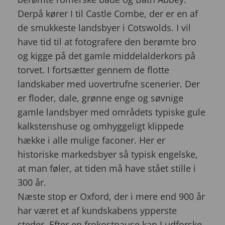
Derpå kører I til Castle Combe, der er en af
de smukkeste landsbyer i Cotswolds. I vil
have tid til at fotografere den berømte bro
og kigge på det gamle middelalderkors på
torvet. I fortsætter gennem de flotte
landskaber med uovertrufne scenerier. Der
er floder, dale, grønne enge og søvnige
gamle landsbyer med områdets typiske gule
kalkstenshuse og omhyggeligt klippede
hække i alle mulige faconer. Her er
historiske markedsbyer så typisk engelske,
at man føler, at tiden må have stået stille i
300 år.
Næste stop er Oxford, der i mere end 900 år
har været et af kundskabens ypperste
steder. Efter en frokostpause kan I udforske