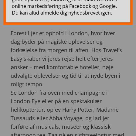
online markedsføring på Facebook og Google.
Oplev London som aldrig før – skræddersyet
Du kan altid afmelde dig nyhedsbrevet igen.
til jer
Forestil jer et ophold i London, hvor hver
dag byder på magiske oplevelser og
forkælelse fra morgen til aften. Hos Travel’s
Easy skaber vi jeres rejse helt efter jeres
ønsker – med komfortable hoteller, nøje
udvalgte oplevelser og tid til at nyde byen i
roligt tempo.
Se London fra oven med champagne i
London Eye eller på en spektakulær
helikoptertur, oplev Harry Potter, Madame
Tussauds eller Abba Voyage, og lad jer
forføre af musicals, museer og klassisk
afternoon tea. Tag på en sightseeingtur med