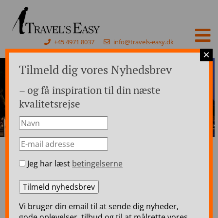
+45 4971 8037
info@travels-easy.dk
×
Tilmeld dig vores Nyhedsbrev
– og få inspiration til din næste
kvalitetsrejse
Jeg har læst
betingelserne
Forside
>
Rejser til England
>
England Storbyferie
>
London – Skræddersyede rejser
London – Skræddersyede
Vi bruger din email til at sende dig nyheder,
rejser
gode oplevelser, tilbud og til at målrette vores