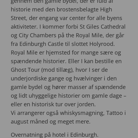
gennem den gamle bydel, der er fuld af
historie med den brostensbelagte High
Street, der engang var center for alle byens
aktiviteter. I kommer forbi St Giles Cathedral
og City Chambers på the Royal Mile, der går
fra Edinburgh Castle til slottet Holyrood.
Royal Mile er hjemsted for mange sære og
spændende historier. Eller I kan bestille en
Ghost Tour (mod tillæg), hvor I ser de
underjordiske gange og hvælvinger i den
gamle bydel og hører masser af spændende
og lidt uhyggelige historier om gamle dage –
eller en historisk tur over jorden.
Vi arrangerer også whiskysmagning, Tattoo i
august måned og meget mere.
Overnatning på hotel i Edinburgh.