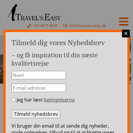
+45 4971 8037
info@travels-easy.dk
×
Tilmeld dig vores Nyhedsbrev
– og få inspiration til din næste
kvalitetsrejse
Jeg har læst
betingelserne
Forside
>
Rejser til England
>
England Togrejser
>
London, Bath, Liverpool, Windermere, Glasgow &
Edinburgh – 12 dages togrejse
London, Bath, Liverpool,
Vi bruger din email til at sende dig nyheder,
gode oplevelser, tilbud og til at målrette vores