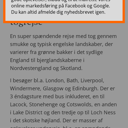
Windermere, Glasgow &
online markedsføring på Facebook og Google.
Edinburgh – 12 dages
Du kan altid afmelde dig nyhedsbrevet igen.
togrejse
En super spændende rejse med tog gennem
smukke og typisk engelske landskaber, der
varierer fra grønne bakker i det sydlige
England til bjerglandskaberne i
Nordvestengland og Skotland.
I besøger bl.a. London, Bath, Liverpool,
Windermere, Glasgow og Edinburgh. Der er
3 éndagsture med bus inkluderet, en til
Lacock, Stonehenge og Cotswolds, en anden
i Lake District og den tredje op til Loch Ness
i det skotske højland. Der er masser af