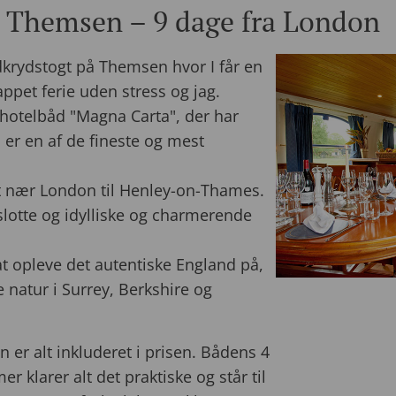
å Themsen – 9 dage fra London
odkrydstogt på Themsen hvor I får en
ppet ferie uden stress og jag.
e hotelbåd "Magna Carta", der har
 er en af de fineste og mest
t nær London til Henley-on-Thames.
slotte og idylliske og charmerende
t opleve det autentiske England på,
 natur i Surrey, Berkshire og
n er alt inkluderet i prisen. Bådens 4
klarer alt det praktiske og står til