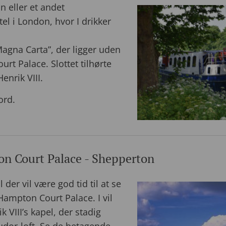
n eller et andet
l i London, hvor I drikker
“Magna Carta”, der ligger uden
t Palace. Slottet tilhørte
nrik VIII.
ord.
n Court Palace - Shepperton
der vil være god tid til at se
ampton Court Palace. I vil
 VIII’s kapel, der stadig
Tudor-loft. Se de betagende