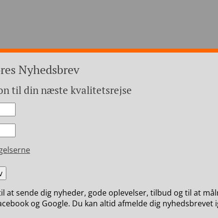
ores Nyhedsbrev
on til din næste kvalitetsrejse
+45 4971
opa
Hvem er vi
Betaling
gelserne
til at sende dig nyheder, gode oplevelser, tilbud og til at må
cebook og Google. Du kan altid afmelde dig nyhedsbrevet i