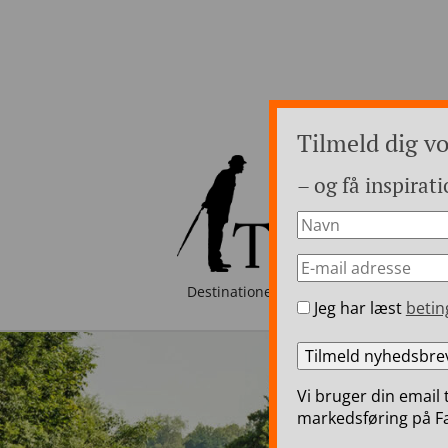
Tilmeld dig v
– og få inspirati
Destinationer
Luksusrejser i Eur
Jeg har læst
betin
Vi bruger din email 
markedsføring på Fa