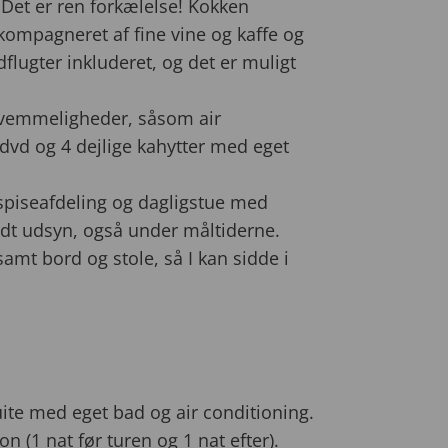
Det er ren forkælelse! Kokken
kkompagneret af fine vine og kaffe og
dflugter inkluderet, og det er muligt
vemmeligheder, såsom air
dvd og 4 dejlige kahytter med eget
 spiseafdeling og dagligstue med
odt udsyn, også under måltiderne.
samt bord og stole, så I kan sidde i
uite med eget bad og air conditioning.
n (1 nat før turen og 1 nat efter).