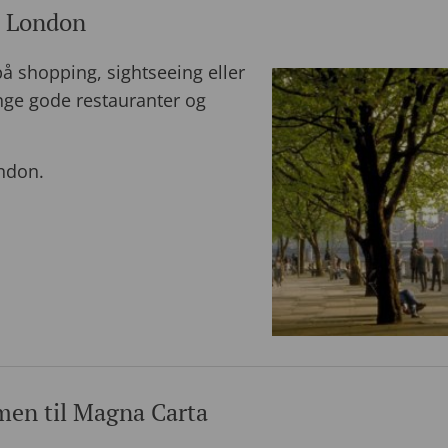
t London
på shopping, sightseeing eller
ge gode restauranter og
ondon.
en til Magna Carta