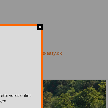
×
 8037
info@travels-easy.dk
lrette vores online
gen.