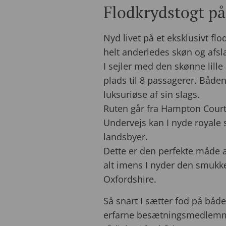
Flodkrydstogt p
Nyd livet på et eksklusivt fl
helt anderledes skøn og afsla
I sejler med den skønne lill
plads til 8 passagerer. Båden
luksuriøse af sin slags.
Ruten går fra Hampton Cour
Undervejs kan I nyde royale 
landsbyer.
Dette er den perfekte måde a
alt imens I nyder den smukke
Oxfordshire.
Så snart I sætter fod på både
erfarne besætningsmedlemmer 