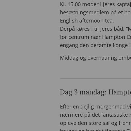
Kl. 15.00 møder I jeres kaptaj
besætningsmedlem på et hote
English afternoon tea.
Derpå køres I til jeres båd, 
for centrum nær Hampton Cour
engang den berømte konge He
Middag og overnatning omb
Dag 3 mandag: Hampto
Efter en dejlig morgenmad vil 
nærmere på det fantastiske H
opleve den store sal og Henrik
bruges og har det flotteste 