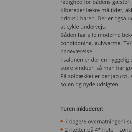
rådighed for bådens gæster. 
tilbereder lækre måltider, a
drinks i baren. Der er også u
at cykle undervejs.
Båden har alle moderne bek
conditioning, gulvvarme, TV/
badeværelse.
I salonen er der en hyggelig
store vinduer, så man har g
På soldækket er der jacuzzi, 
solen og nyde udsigten.
Turen inkluderer:
7 dage/6 overnatninger i s
2 nætter på 4* hotel i Londo