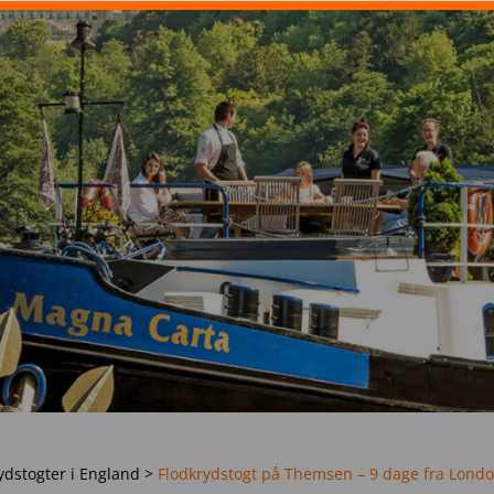
ydstogter i England
>
Flodkrydstogt på Themsen – 9 dage fra Lond