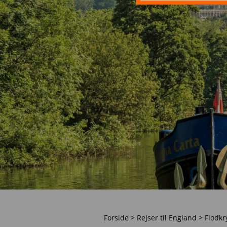
Forside
>
Rejser til England
>
Flodkr