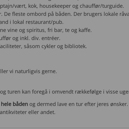
tajn/vært, kok, housekeeper og chauffør/turguide.
r. De fleste ombord på båden. Der brugers lokale råva
and i lokal restaurant/pub.
e vine og spiritus, fri bar, te og kaffe.
før og inkl. div. entréer.
aciliteter, såsom cykler og bibliotek.
ller vi naturligvis gerne.
 og turen kan foregå i omvendt rækkefølge i visse uge
e hele båden
og dermed lave en tur efter jeres ønsker
antikviteter eller andet.